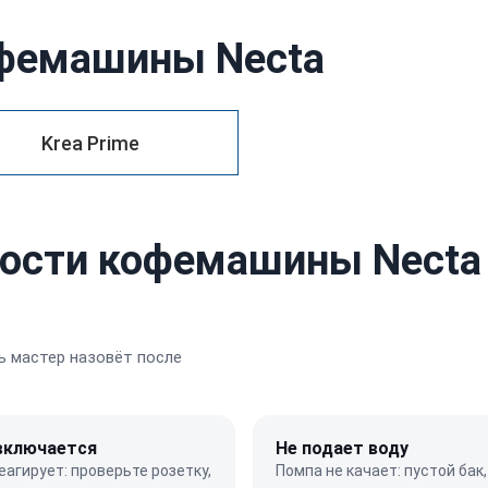
офемашины Necta
Krea Prime
ости кофемашины Necta 
 мастер назовёт после
включается
Не подает воду
еагирует: проверьте розетку,
Помпа не качает: пустой бак,