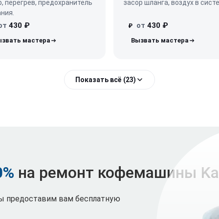
, перегрев, предохранитель
засор шланга, воздух в сист
ния.
от
430 ₽
от
430 ₽
₽
Показать всё (23)
0%
на ремонт кофемашины Kal
мы предоставим вам бесплатную