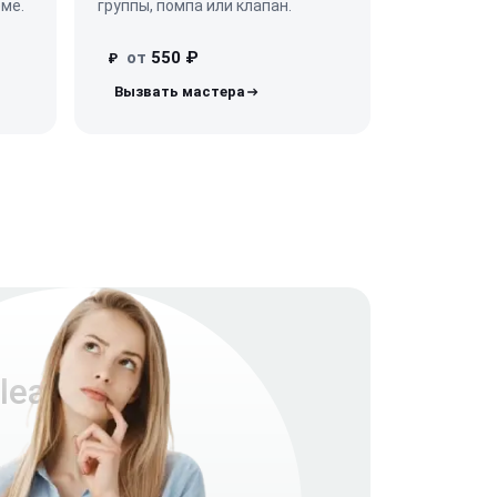
еме.
группы, помпа или клапан.
от
550 ₽
₽
ea Plus