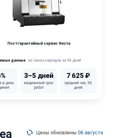
Постгарантийный сервис Necta
из заказ-нарядов за 90 дней
яемые данные
6%
3–5 дней
7 625 ₽
в в день
медианный срок
средний чек, 90
щения
работ
дней
ea
Цены обновлены
06 августа