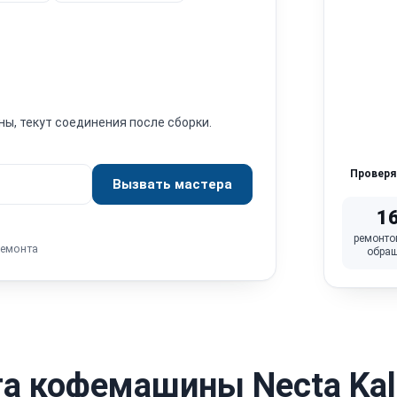
ны, текут соединения после сборки.
Провер
Вызвать мастера
1
ремонто
ремонта
обра
а кофемашины Necta Kal