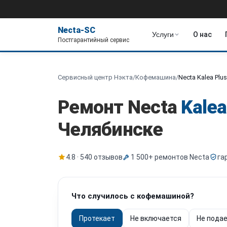
Necta-SC
Услуги
О нас
Постгарантийный сервис
Сервисный центр Нэкта
/
Кофемашина
/
Necta Kalea Plus
Ремонт Necta
Kalea
Челябинске
4.8 · 540 отзывов
1 500+ ремонтов Necta
га
Что случилось с кофемашиной?
Протекает
Не включается
Не подае