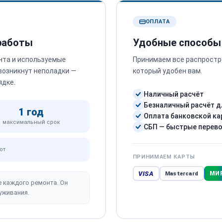
ОПЛАТА
 работы
Удобные способы
нта и используемые
Принимаем все распростр
 возникнут неполадки —
который удобен вам.
ядке.
Наличный расчёт
Безналичный расчёт д
1 год
Оплата банковской ка
максимальный срок
СБП — быстрые перев
от
ПРИНИМАЕМ КАРТЫ
VISA
МИ
Mastercard
е каждого ремонта. Он
уживания.