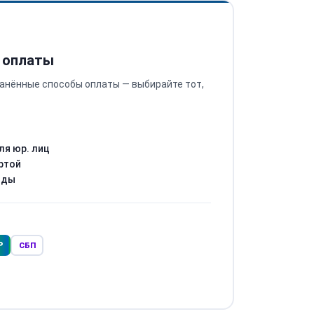
 оплаты
анённые способы оплаты — выбирайте тот,
ля юр. лиц
ртой
оды
Р
СБП