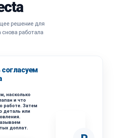
ecta
ящее решение для
 снова работала
 согласуем
а
м, насколько
лапан и что
о работе. Затем
ю деталь или
овления.
называем
ытых доплат.